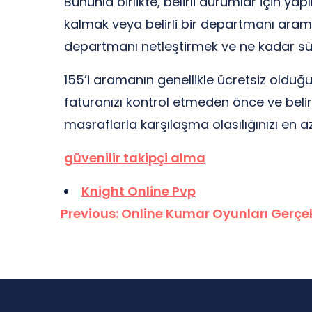
Bununla birlikte, belirli durumlar için 
kalmak veya belirli bir departmanı arama
departmanı netleştirmek ve ne kadar sü
155’i aramanın genellikle ücretsiz olduğun
faturanızı kontrol etmeden önce ve beli
masraflarla karşılaşma olasılığınızı en aza
güvenilir takipçi alma
Knight Online Pvp
Yazı
Previous:
Online Kumar Oyunları Gerçek
gezinmesi