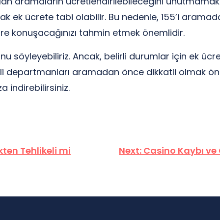
yapılan aramaların ücretlendirilebileceğini unutmama
k ek ücrete tabi olabilir. Bu nedenle, 155’i arama
re konuşacağınızı tahmin etmek önemlidir.
u söyleyebiliriz. Ancak, belirli durumlar için ek ücr
rli departmanları aramadan önce dikkatli olmak öne
 indirebilirsiniz.
ten Tehlikeli mi
Next:
Casino Kaybı ve Ç