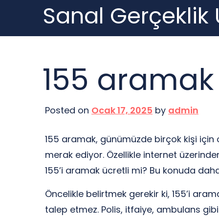
Sanal Gerçeklik
Skip
to
content
155 aramak 
Posted on
Ocak 17, 2025
by
admin
155 aramak, günümüzde birçok kişi için ol
merak ediyor. Özellikle internet üzerinde
155’i aramak ücretli mi? Bu konuda dah
Öncelikle belirtmek gerekir ki, 155’i ara
talep etmez. Polis, itfaiye, ambulans gibi