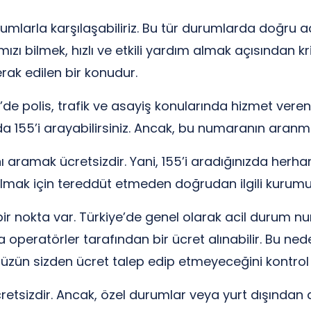
larla karşılaşabiliriz. Bu tür durumlarda doğru adı
bilmek, hızlı ve etkili yardım almak açısından kriti
rak edilen bir konudur.
e’de polis, trafik ve asayiş konularında hizmet veren a
a 155’i arayabilirsiniz. Ancak, bu numaranın aranma
 aramak ücretsizdir. Yani, 155’i aradığınızda herha
mak için tereddüt etmeden doğrudan ilgili kurumu 
r nokta var. Türkiye’de genel olarak acil durum num
operatörler tarafından bir ücret alınabilir. Bu ne
nüzün sizden ücret talep edip etmeyeceğini kontrol
retsizdir. Ancak, özel durumlar veya yurt dışından