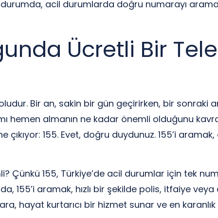
r durumda, acil durumlarda doğru numarayı aramak
ğunda Ücretli Bir Te
dur. Bir an, sakin bir gün geçirirken, bir sonraki a
rdımı hemen almanın ne kadar önemli olduğunu kavr
 çıkıyor: 155. Evet, doğru duydunuz. 155’i aramak, a
 Çünkü 155, Türkiye’de acil durumlar için tek numarad
da, 155’i aramak, hızlı bir şekilde polis, itfaiye vey
a, hayat kurtarıcı bir hizmet sunar ve en karanlık 