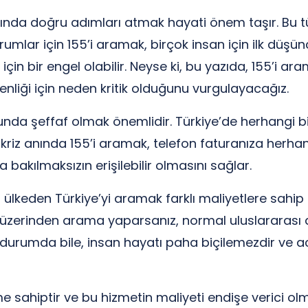
nında doğru adımları atmak hayati önem taşır. Bu tür 
durumlar için 155’i aramak, birçok insan için ilk düş
çin bir engel olabilir. Neyse ki, bu yazıda, 155’i ar
nliği için neden kritik olduğunu vurgulayacağız.
sunda şeffaf olmak önemlidir. Türkiye’de herhangi 
ir kriz anında 155’i aramak, telefon faturanıza herha
 bakılmaksızın erişilebilir olmasını sağlar.
 ülkeden Türkiye’yi aramak farklı maliyetlere sahip 
t üzerinden arama yaparsanız, normal uluslararası 
bu durumda bile, insan hayatı paha biçilemezdir ve
 sahiptir ve bu hizmetin maliyeti endişe verici olm