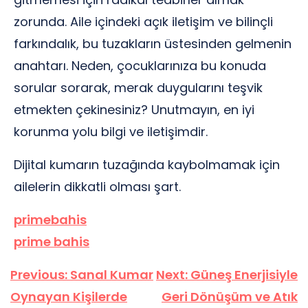
zorunda. Aile içindeki açık iletişim ve bilinçli
farkındalık, bu tuzakların üstesinden gelmenin
anahtarı. Neden, çocuklarınıza bu konuda
sorular sorarak, merak duygularını teşvik
etmekten çekinesiniz? Unutmayın, en iyi
korunma yolu bilgi ve iletişimdir.
Dijital kumarın tuzağında kaybolmamak için
ailelerin dikkatli olması şart.
primebahis
prime bahis
Yazı
Previous:
Sanal Kumar
Next:
Güneş Enerjisiyle
gezinmesi
Oynayan Kişilerde
Geri Dönüşüm ve Atık