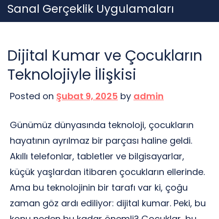
Skip
Sanal Gerçeklik Uygulamaları
to
content
Dijital Kumar ve Çocukların
Teknolojiyle İlişkisi
Posted on
Şubat 9, 2025
by
admin
Günümüz dünyasında teknoloji, çocukların
hayatının ayrılmaz bir parçası haline geldi.
Akıllı telefonlar, tabletler ve bilgisayarlar,
küçük yaşlardan itibaren çocukların ellerinde.
Ama bu teknolojinin bir tarafı var ki, çoğu
zaman göz ardı ediliyor: dijital kumar. Peki, bu
konu neden bu kadar önemli? Çocuklar, bu