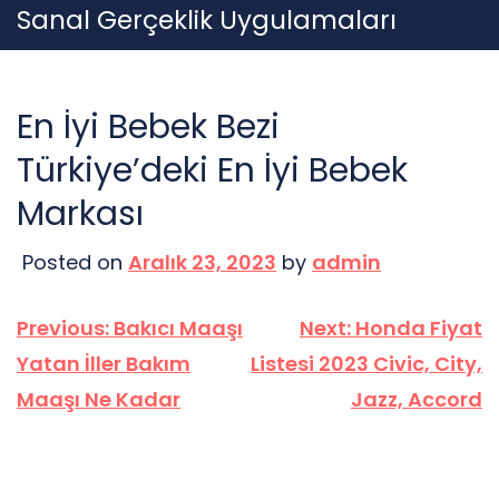
Skip
Sanal Gerçeklik Uygulamaları
to
content
En İyi Bebek Bezi
Türkiye’deki En İyi Bebek
Markası
Posted on
Aralık 23, 2023
by
admin
Yazı
Previous:
Bakıcı Maaşı
Next:
Honda Fiyat
gezinmesi
Yatan İller Bakım
Listesi 2023 Civic, City,
Maaşı Ne Kadar
Jazz, Accord