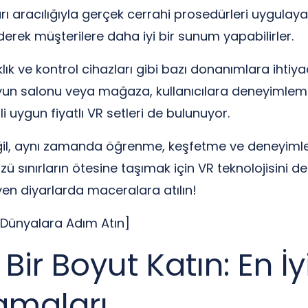
ı aracılığıyla gerçek cerrahi prosedürleri uygulayara
derek müşterilere daha iyi bir sunum yapabilirler.
lık ve kontrol cihazları gibi bazı donanımlara ihtiyac
R oyun salonu veya mağaza, kullanıcılara deneyimleme
 uygun fiyatlı VR setleri de bulunuyor.
eğil, aynı zamanda öğrenme, keşfetme ve deneyimle
sınırların ötesine taşımak için VR teknolojisini de
meyen diyarlarda maceralara atılın!
i Dünyalara Adım Atın]
Bir Boyut Katın: En İ
amaları