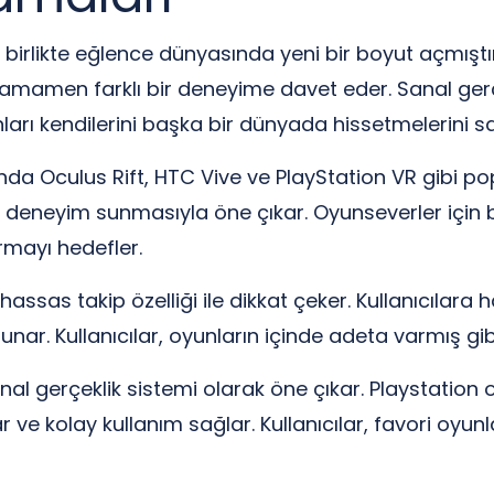
birlikte eğlence dünyasında yeni bir boyut açmıştır. B
amamen farklı bir deneyime davet eder. Sanal gerçe
nları kendilerini başka bir dünyada hissetmelerini sa
nda Oculus Rift, HTC Vive ve PlayStation VR gibi po
i bir deneyim sunmasıyla öne çıkar. Oyunseverler içi
rmayı hedefler.
assas takip özelliği ile dikkat çeker. Kullanıcılar
nar. Kullanıcılar, oyunların içinde adeta varmış gib
sanal gerçeklik sistemi olarak öne çıkar. Playstatio
ve kolay kullanım sağlar. Kullanıcılar, favori oyunl