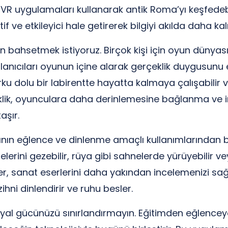
 VR uygulamaları kullanarak antik Roma’yı keşfedebil
ve etkileyici hale getirerek bilgiyi akılda daha kalıc
n bahsetmek istiyoruz. Birçok kişi için oyun dünyası,
llanıcıları oyunun içine alarak gerçeklik duygusunu 
rku dolu bir labirentte hayatta kalmaya çalışabilir
eklik, oyunculara daha derinlemesine bağlanma ve i
aşır.
ının eğlence ve dinlenme amaçlı kullanımlarından b
erini gezebilir, rüya gibi sahnelerde yürüyebilir ve
er, sanat eserlerini daha yakından incelemenizi sağ
ni dinlendirir ve ruhu besler.
hayal gücünüzü sınırlandırmayın. Eğitimden eğlence