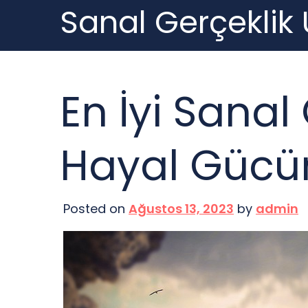
Sanal Gerçeklik
Skip
to
content
En İyi Sanal
Hayal Gücün
Posted on
Ağustos 13, 2023
by
admin