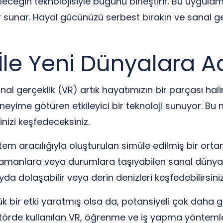
leceğin teknolojisiyle bugünü birleştirir. Bu uygul
r sunar. Hayal gücünüzü serbest bırakın ve sanal g
İle Yeni Dünyalara A
sanal gerçeklik (VR) artık hayatımızın bir parçası halin
yime götüren etkileyici bir teknoloji sunuyor. Bu
nizi keşfedeceksiniz.
istem aracılığıyla oluşturulan simüle edilmiş bir o
e, zamanlara veya durumlara taşıyabilen sanal dünyala
a dolaşabilir veya derin denizleri keşfedebilirsiniz.
 bir etki yaratmış olsa da, potansiyeli çok daha ge
törde kullanılan VR, öğrenme ve iş yapma yöntemler