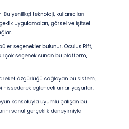
u yenilikçi teknoloji, kullanıcıları
klik uygulamaları, görsel ve işitsel
ğlar.
püler seçenekler bulunur. Oculus Rift,
n birçok seçenek sunan bu platform,
a hareket özgürlüğü sağlayan bu sistem,
i hissederek eğlenceli anlar yaşarlar.
n oyun konsoluyla uyumlu çalışan bu
arını sanal gerçeklik deneyimiyle