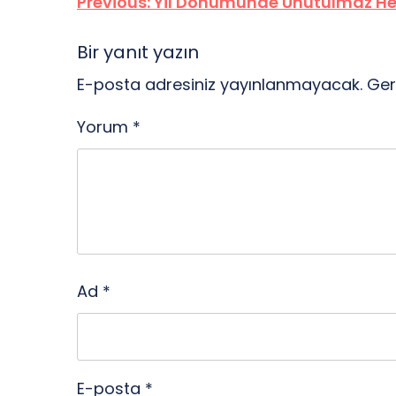
Yazı
Previous:
Yil Donumunde Unutulmaz Hed
gezinmesi
Bir yanıt yazın
E-posta adresiniz yayınlanmayacak.
Ger
Yorum
*
Ad
*
E-posta
*