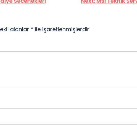
iye Secenekleri
Next:
Msi Teknik Ser
ekli alanlar
*
ile işaretlenmişlerdir