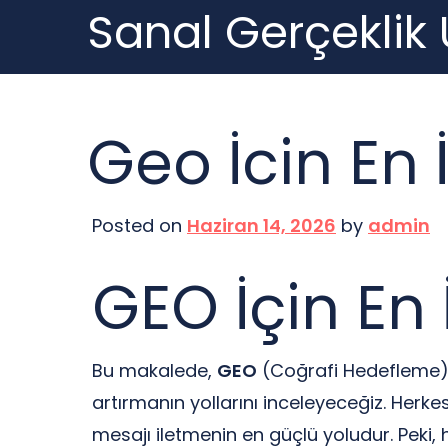
Sanal Gerçeklik
Skip
to
content
Geo İcin En İ
Posted on
Haziran 14, 2026
by
admin
GEO İçin En 
Bu makalede,
GEO
(Coğrafi Hedefleme) iç
artırmanın yollarını inceleyeceğiz. Herk
mesajı iletmenin en güçlü yoludur. Peki, h