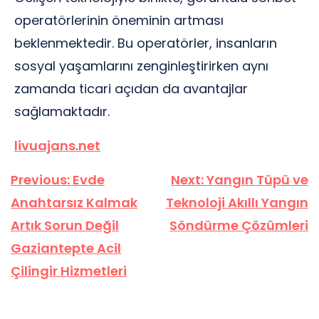
operatörlerinin öneminin artması
beklenmektedir. Bu operatörler, insanların
sosyal yaşamlarını zenginleştirirken aynı
zamanda ticari açıdan da avantajlar
sağlamaktadır.
livuajans.net
Yazı
Previous:
Evde
Next:
Yangın Tüpü ve
gezinmesi
Anahtarsız Kalmak
Teknoloji Akıllı Yangın
Artık Sorun Değil
Söndürme Çözümleri
Gaziantepte Acil
Çilingir Hizmetleri