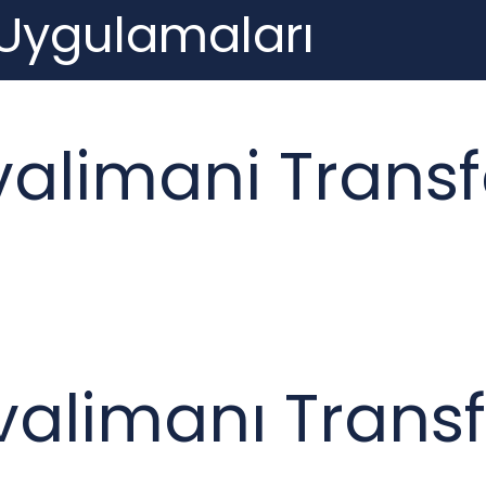
 Uygulamaları
valimani Transf
valimanı Transf