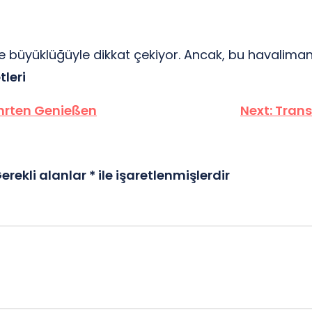
ve büyüklüğüyle dikkat çekiyor. Ancak, bu havalim
tleri
ahrten Genießen
Next:
Trans
erekli alanlar
*
ile işaretlenmişlerdir