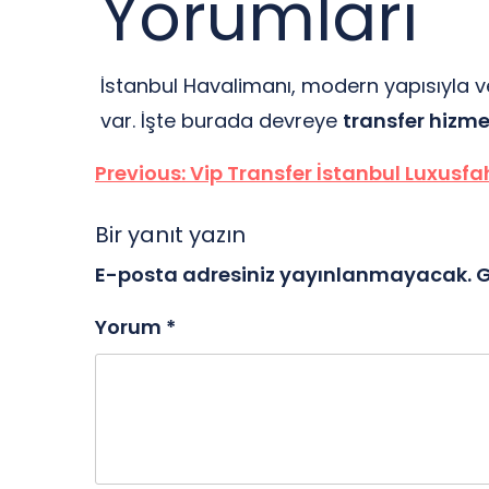
Yorumları
İstanbul Havalimanı, modern yapısıyla 
var. İşte burada devreye
transfer hizme
Yazı
Previous:
Vip Transfer İstanbul Luxusf
gezinmesi
Bir yanıt yazın
E-posta adresiniz yayınlanmayacak.
G
Yorum
*