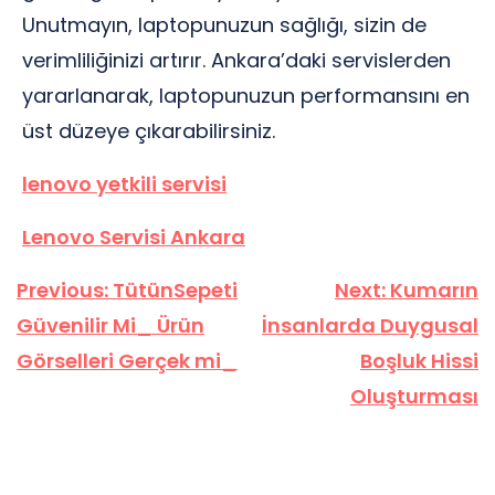
Unutmayın, laptopunuzun sağlığı, sizin de
verimliliğinizi artırır. Ankara’daki servislerden
yararlanarak, laptopunuzun performansını en
üst düzeye çıkarabilirsiniz.
lenovo yetkili servisi
Lenovo Servisi Ankara
Yazı
Previous:
TütünSepeti
Next:
Kumarın
gezinmesi
Güvenilir Mi_ Ürün
İnsanlarda Duygusal
Görselleri Gerçek mi_
Boşluk Hissi
Oluşturması