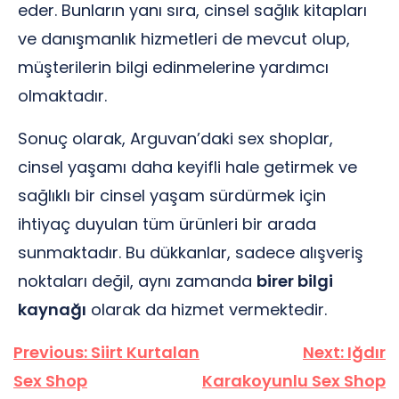
eder. Bunların yanı sıra, cinsel sağlık kitapları
ve danışmanlık hizmetleri de mevcut olup,
müşterilerin bilgi edinmelerine yardımcı
olmaktadır.
Sonuç olarak, Arguvan’daki sex shoplar,
cinsel yaşamı daha keyifli hale getirmek ve
sağlıklı bir cinsel yaşam sürdürmek için
ihtiyaç duyulan tüm ürünleri bir arada
sunmaktadır. Bu dükkanlar, sadece alışveriş
noktaları değil, aynı zamanda
birer bilgi
kaynağı
olarak da hizmet vermektedir.
Yazı
Previous:
Siirt Kurtalan
Next:
Iğdır
gezinmesi
Sex Shop
Karakoyunlu Sex Shop