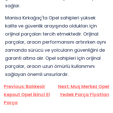
sağlar.
Manisa Kırkağaç'ta Opel sahipleri yüksek
kalite ve güvenlik arayışında oldukları için
orijinal parçaları tercih etmektedir. Orijinal
parçalar, aracın performansını artırırken aynı
zamanda sürücü ve yolcuların güvenliğini de
garanti altına alır. Opel sahipleri için orijinal
parçalar, aracın uzun ömürlü kullanımını
sağlayan önemli unsurlardır.
Yazı
Previous:
Balıkesir
Next:
Muş Merkez Opel
gezinmesi
Kepsut Opel İkinci El
Yedek Parça Fiyatları
Parça