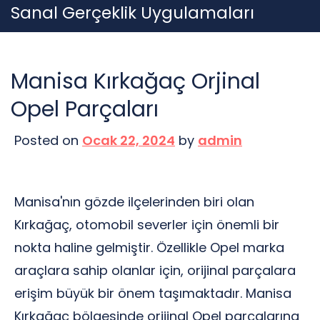
Skip
Sanal Gerçeklik Uygulamaları
to
content
Manisa Kırkağaç Orjinal
Opel Parçaları
Posted on
Ocak 22, 2024
by
admin
Manisa'nın gözde ilçelerinden biri olan
Kırkağaç, otomobil severler için önemli bir
nokta haline gelmiştir. Özellikle Opel marka
araçlara sahip olanlar için, orijinal parçalara
erişim büyük bir önem taşımaktadır. Manisa
Kırkağaç bölgesinde orijinal Opel parçalarına