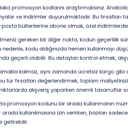
laka promosyon kodlarını araştırmalısınız. Anaboli
lar ve indirimler duyurulmaktadır. Bu fırsatları ta
a, e-posta bültenlerine abone olmak, özel indirimler
tmeniz gereken bir diğer nokta, kodun geçerlilik sü
 Bu nedenle, kodu aldığınızda hemen kullanmayı düşü
da geçerli olabilir. Bu detayları kontrol etmek, alışv
makla kalmaz, aynı zamanda ücretsiz kargo gibi av
u tür fırsatları değerlendirmek, toplam maliyetini
 miktarlarda alışveriş yaparken önemli tasarruflar sa
fazla promosyon kodunu bir arada kullanmanın mümk
arada kullanılmasına izin verirken, bazıları sadece b
 getirebilir.