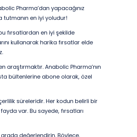
Anabolic Pharma’dan yapacağınız
da tutmanın en iyi yoludur!
bu fırsatlardan en iyi şekilde
nı kullanarak harika fırsatlar elde
z.
den araştırmaktır. Anabolic Pharma’nın
sta bültenlerine abone olarak, özel
lik süreleridir. Her kodun belirli bir
fayda var. Bu sayede, fırsatları
r arada değerlendirin. Böylece,