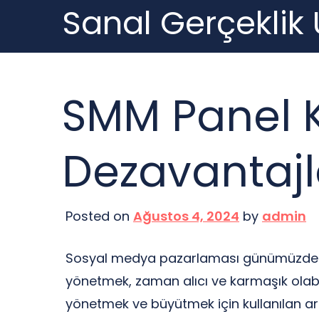
Sanal Gerçeklik
Skip
to
content
SMM Panel K
Dezavantajl
Posted on
Ağustos 4, 2024
by
admin
Sosyal medya pazarlaması günümüzde işletm
yönetmek, zaman alıcı ve karmaşık olabi
yönetmek ve büyütmek için kullanılan araç