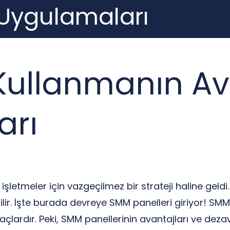
 Uygulamaları
ullanmanın Ava
arı
eler için vazgeçilmez bir strateji haline geldi. An
lir. İşte burada devreye SMM panelleri giriyor! SMM
lardır. Peki, SMM panellerinin avantajları ve dezav