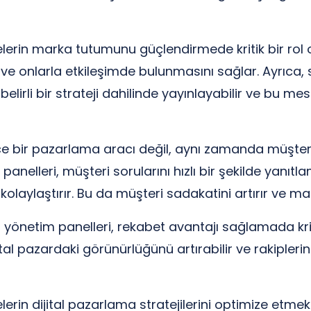
rin marka tutumunu güçlendirmede kritik bir rol oyn
 ve onlarla etkileşimde bulunmasını sağlar. Ayrıca
irli bir strateji dahilinde yayınlayabilir ve bu mesaj
e bir pazarlama aracı değil, aynı zamanda müşteri i
nelleri, müşteri sorularını hızlı bir şekilde yanıtlam
laylaştırır. Bu da müşteri sadakatini artırır ve mar
yönetim panelleri, rekabet avantajı sağlamada kriti
ital pazardaki görünürlüğünü artırabilir ve rakipler
erin dijital pazarlama stratejilerini optimize etmek