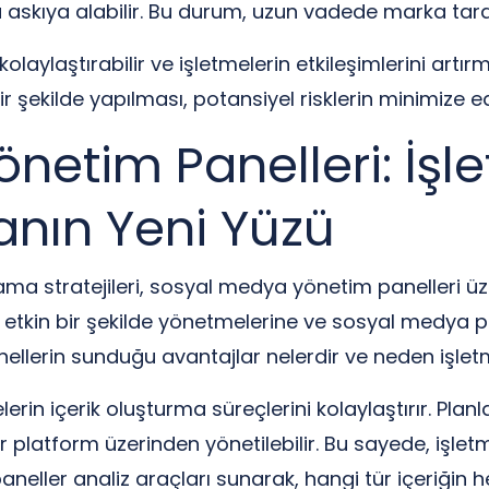
eya askıya alabilir. Bu durum, uzun vadede marka tara
aylaştırabilir ve işletmelerin etkileşimlerini artır
ir şekilde yapılması, potansiyel risklerin minimize e
etim Panelleri: İşle
anın Yeni Yüzü
ma stratejileri, sosyal medya yönetim panelleri üze
rını etkin bir şekilde yönetmelerine ve sosyal medya p
anellerin sunduğu avantajlar nelerdir ve neden işlet
rin içerik oluşturma süreçlerini kolaylaştırır. Plan
ir platform üzerinden yönetilebilir. Bu sayede, işle
, paneller analiz araçları sunarak, hangi tür içeriğin 