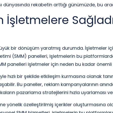
ı dünyasında rekabetin arttığı günümüzde, bu araçl
n İşletmelere Sağlad
ük bir dönüşüm yaratmış durumda. İşletmeler için
imi (SMM) panelleri, işletmelerin bu platformlarda 
 SMM panelleri işletmeler için neden bu kadar önemli
iyle hızlı bir şekilde etkileşim kurmasına olanak tanı
şabilir. Bu paneller, reklam kampanyalarının anında
ların pazarlama stratejilerini hızla uyarlaması ve 
rine yönelik özelleştirilmiş içerikler oluşturmasına 
rofesyonel SMM hizmetleri, işletmelerin bu platformlar