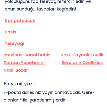
yolculuğunuzda tereyağını tercih edin ve
onun sunduğu faydaları keşfedin!
Kangal sucuk
Sosis
Tereyağı
Yazı
Previous:
Sanal Bahis
Next:
Kaynakli Celik
gezinmesi
Zaman Yonetimini
Borularin Ozellikleri
Nasil Bozar
Bir yanıt yazın
E-posta adresiniz yayınlanmayacak.
Gerekli
alanlar
*
ile işaretlenmişlerdir