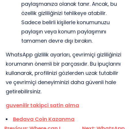
paylaşmanıza olanak tanır. Ancak, bu
özellik gizliliğinizi tehlikeye atabilir.
Sadece belirli kişilerle konumunuzu
paylaşın veya konum paylaşımını
tamamen devre dışı bırakın.
WhatsApp gizlilik ayarları, çevrimiçi gizliliğinizi
korumanın önemli bir parçasıdır. Bu ipuçlarını
kullanarak, profilinizi gözlerden uzak tutabilir
ve çevrimiçi deneyiminizi daha güvenli hale
getirebilirsiniz.
guvenilir takipci satin alma
Bedava Coin Kazanma
Yazı
Previous:
Where can I
Next:
WhatsApp