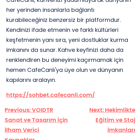
her yerinden insanlarla bağlantı
kurabileceğiniz benzersiz bir platformdur.
Kendinizi ifade etmenin ve farklı kültürleri
keşfetmenin yanı sıra, yeni dostluklar kurma
imkanını da sunar. Kahve keyfinizi daha da
renklendiren bu deneyimi kaçırmamak için
hemen CafeCanlı'ya üye olun ve dünyanın
kapılarını aralayın.
https://sohbet.cafecanli.com/
Yazı
Previous:
VOIDTR
Next:
Hekimlikte
gezinmesi
Sanat ve Tasarım İçin
Eğitim ve Staj
İlham Verici
İmkanları
Kaynaklar