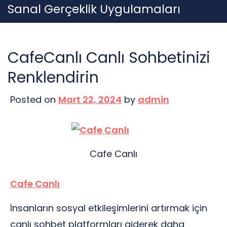
Skip
Sanal Gerçeklik Uygulamaları
to
content
CafeCanlı Canlı Sohbetinizi
Renklendirin
Posted on
Mart 22, 2024
by
admin
Cafe Canlı
Cafe Canlı
İnsanların sosyal etkileşimlerini artırmak için
canlı sohbet platformları giderek daha