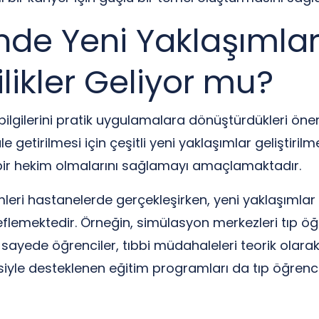
nde Yeni Yaklaşımlar:
likler Geliyor mu?
ik bilgilerini pratik uygulamalara dönüştürdükleri ön
 getirilmesi için çeşitli yeni yaklaşımlar geliştirilme
iyi bir hekim olmalarını sağlamayı amaçlamaktadır.
leri hastanelerde gerçekleşirken, yeni yaklaşımlar ö
emektedir. Örneğin, simülasyon merkezleri tıp öğr
 sayede öğrenciler, tıbbi müdahaleleri teorik olara
isiyle desteklenen eğitim programları da tıp öğrencil