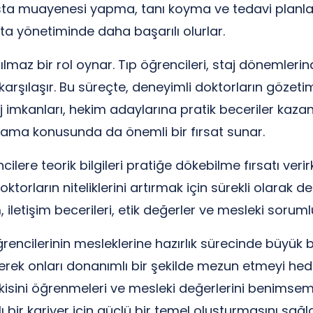
 muayenesi yapma, tanı koyma ve tedavi planlama b
sta yönetiminde daha başarılı olurlar.
ılmaz bir rol oynar. Tıp öğrencileri, staj dönemlerin
arşılaşır. Bu süreçte, deneyimli doktorların gözet
taj imkanları, hekim adaylarına pratik beceriler ka
ğlama konusunda da önemli bir fırsat sunar.
ncilere teorik bilgileri pratiğe dökebilme fırsatı ve
ktorların niteliklerini artırmak için sürekli olarak de
iletişim becerileri, etik değerler ve mesleki soruml
öğrencilerinin mesleklerine hazırlık sürecinde büyük
irerek onları donanımlı bir şekilde mezun etmeyi hede
kisini öğrenmeleri ve mesleki değerlerini benimseme
ı bir kariyer için güçlü bir temel oluşturmasını sağla