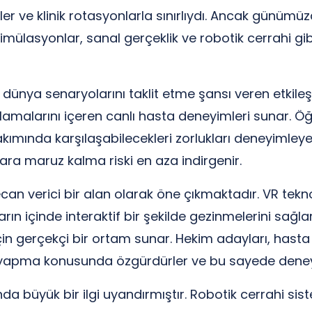
rsler ve klinik rotasyonlarla sınırlıydı. Ancak gün
ülasyonlar, sanal gerçeklik ve robotik cerrahi gibi y
dünya senaryolarını taklit etme şansı veren etkileş
malarını içeren canlı hasta deneyimleri sunar. Öğrenc
kımında karşılaşabilecekleri zorlukları deneyimleyeb
ara maruz kalma riski en aza indirgenir.
can verici bir alan olarak öne çıkmaktadır. VR tekno
n içinde interaktif bir şekilde gezinmelerini sağlar
çin gerçekçi bir ortam sunar. Hekim adayları, hast
alar yapma konusunda özgürdürler ve bu sayede deneyi
ında büyük bir ilgi uyandırmıştır. Robotik cerrahi si