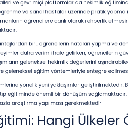
alleri ve çevrimiçi platformlar da hekimlik eğitimin
ı öğrenme ve sanal hastalar üzerinde pratik yapma 
manların öğrencilere canlı olarak rehberlik etmesine
ktadır.
vantajlardan biri, öğrencilerin hataları yapma ve 
neyimler daha verimli hale gelirken, öğrencilerin g
aşımların geleneksel hekimlik değerlerini aşındırabi
i ve geleneksel eğitim yöntemleriyle entegre edilme
lerine yönelik yeni yaklaşımlar geliştirilmektedir. B
e tıp eğitiminde önemli bir dönüşüm sağlamaktadır. A
azla araştırma yapılması gerekmektedir.
ğitimi: Hangi Ülkele