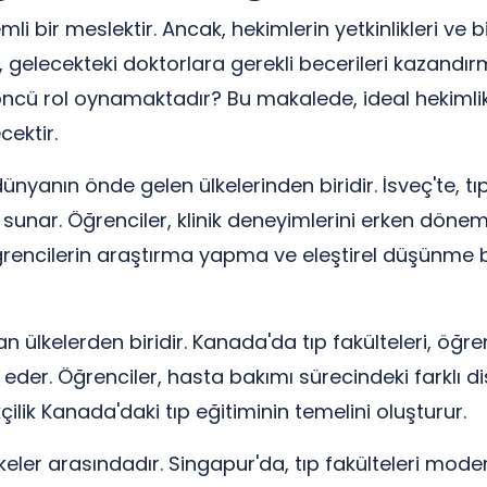
bir meslektir. Ancak, hekimlerin yetkinlikleri ve bilg
imi, gelecekteki doktorlara gerekli becerileri kazandı
 öncü rol oynamaktadır? Bu makalede, ideal hekimlik 
ektir.
ünyanın önde gelen ülkelerinden biridir. İsveç'te, t
 sunar. Öğrenciler, klinik deneyimlerini erken dönem
, öğrencilerin araştırma yapma ve eleştirel düşünme 
n ülkelerden biridir. Kanada'da tıp fakülteleri, öğr
 eder. Öğrenciler, hasta bakımı sürecindeki farklı dis
kçilik Kanada'daki tıp eğitiminin temelini oluşturur.
ler arasındadır. Singapur'da, tıp fakülteleri moder