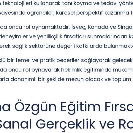
n teknolojileri kullanarak tanı koyma ve tedavi yön
rı sayesinde öğrenciler, küresel perspektif kazanma fı
unda öncü rol oynamaktadır. İsveç, Kanada ve Singap
 deneyimler ve yenilikçilik fırsatları sunmalarından 
irerek sağlık sektörüne değerli katkılarda bulunmakt
çlü bir temel ve pratik beceriler sağlayarak gelecektek
anda öncü rol oynayarak hekimlik eğitiminde mükem
tlarla donanımlı bir şekilde mezun olacak ve toplum 
 Özgün Eğitim Fırsat
Sanal Gerçeklik ve R